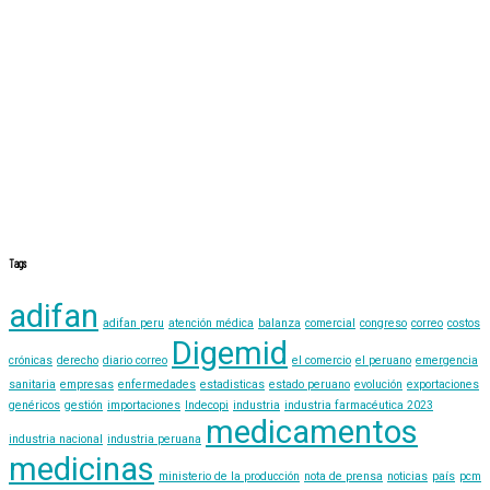
Tags
adifan
adifan peru
atención médica
balanza
comercial
congreso
correo
costos
Digemid
crónicas
derecho
diario correo
el comercio
el peruano
emergencia
sanitaria
empresas
enfermedades
estadisticas
estado peruano
evolución
exportaciones
genéricos
gestión
importaciones
Indecopi
industria
industria farmacéutica 2023
medicamentos
industria nacional
industria peruana
medicinas
ministerio de la producción
nota de prensa
noticias
país
pcm