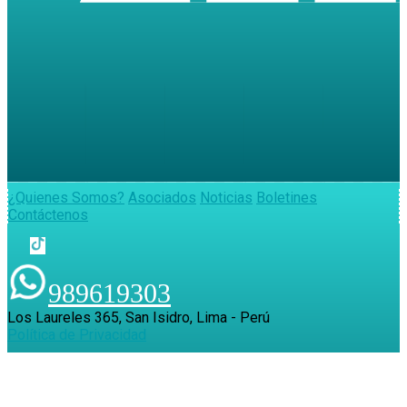
¿Quienes Somos?
Asociados
Noticias
Boletines
Contáctenos
989619303
Los Laureles 365, San Isidro, Lima - Perú
Política de Privacidad