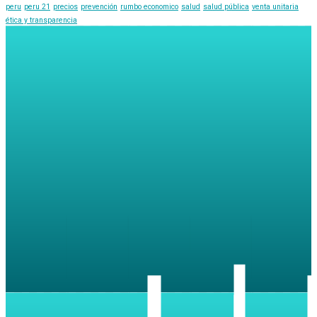
peru
peru 21
precios
prevención
rumbo economico
salud
salud pública
venta unitaria
ética y transparencia