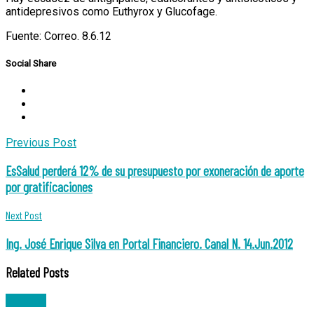
antidepresivos como Euthyrox y Glucofage.
Fuente: Correo. 8.6.12
Social Share
Post
Previous Post
navigation
EsSalud perderá 12% de su presupuesto por exoneración de aporte
por gratificaciones
Next Post
Ing. José Enrique Silva en Portal Financiero. Canal N. 14.Jun.2012
Related Posts
Noticias