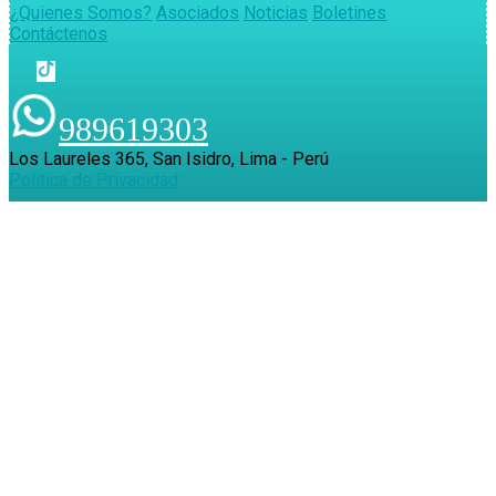
¿Quienes Somos?
Asociados
Noticias
Boletines
Contáctenos
989619303
Los Laureles 365, San Isidro, Lima - Perú
Política de Privacidad