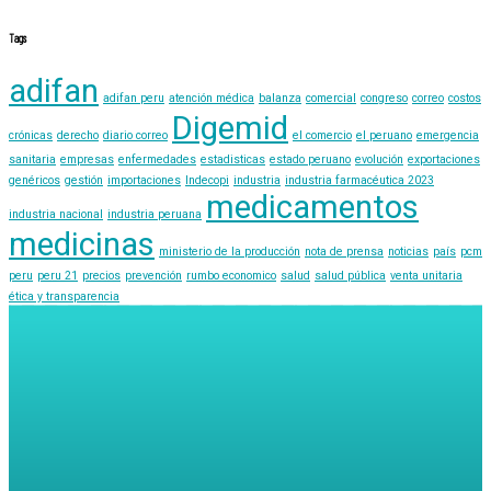
Tags
adifan
adifan peru
atención médica
balanza
comercial
congreso
correo
costos
Digemid
crónicas
derecho
diario correo
el comercio
el peruano
emergencia
sanitaria
empresas
enfermedades
estadisticas
estado peruano
evolución
exportaciones
genéricos
gestión
importaciones
Indecopi
industria
industria farmacéutica 2023
medicamentos
industria nacional
industria peruana
medicinas
ministerio de la producción
nota de prensa
noticias
país
pcm
peru
peru 21
precios
prevención
rumbo economico
salud
salud pública
venta unitaria
ética y transparencia