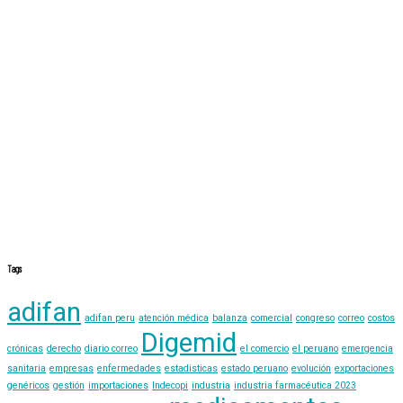
Tags
adifan
adifan peru
atención médica
balanza
comercial
congreso
correo
costos
Digemid
crónicas
derecho
diario correo
el comercio
el peruano
emergencia
sanitaria
empresas
enfermedades
estadisticas
estado peruano
evolución
exportaciones
genéricos
gestión
importaciones
Indecopi
industria
industria farmacéutica 2023