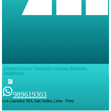
¿Quienes Somos?
Asociados
Noticias
Boletines
Contáctenos
989619303
Los Laureles 365, San Isidro, Lima - Perú
Política de Privacidad