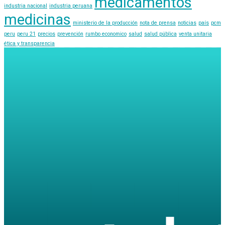
medicamentos
industria nacional
industria peruana
medicinas
ministerio de la producción
nota de prensa
noticias
país
pcm
peru
peru 21
precios
prevención
rumbo economico
salud
salud pública
venta unitaria
ética y transparencia