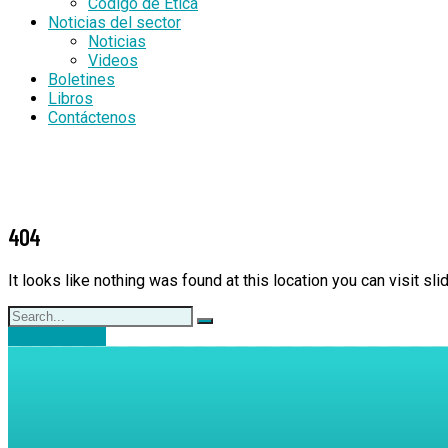
Código de Ética
Noticias del sector
Noticias
Videos
Boletines
Libros
Contáctenos
404
It looks like nothing was found at this location you can visit 
Back to Home