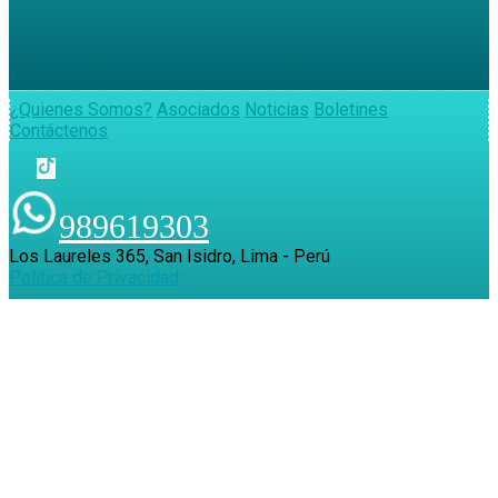
¿Quienes Somos?
Asociados
Noticias
Boletines
Contáctenos
989619303
Los Laureles 365, San Isidro, Lima - Perú
Política de Privacidad