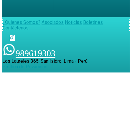
¿Quienes Somos?
Asociados
Noticias
Boletines
Contáctenos
989619303
Los Laureles 365, San Isidro, Lima - Perú
Política de Privacidad