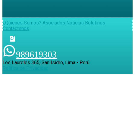
¿Quienes Somos?
Asociados
Noticias
Boletines
Contáctenos
989619303
Los Laureles 365, San Isidro, Lima - Perú
Política de Privacidad