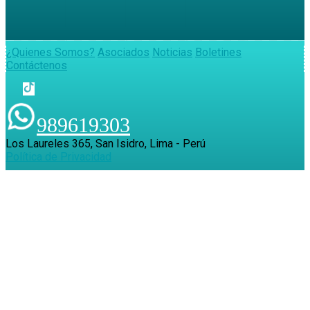
¿Quienes Somos?
Asociados
Noticias
Boletines
Contáctenos
989619303
Los Laureles 365, San Isidro, Lima - Perú
Política de Privacidad