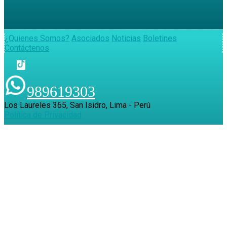
¿Quienes Somos?
Asociados
Noticias
Boletines
Contáctenos
989619303
Los Laureles 365, San Isidro, Lima - Perú
Política de Privacidad