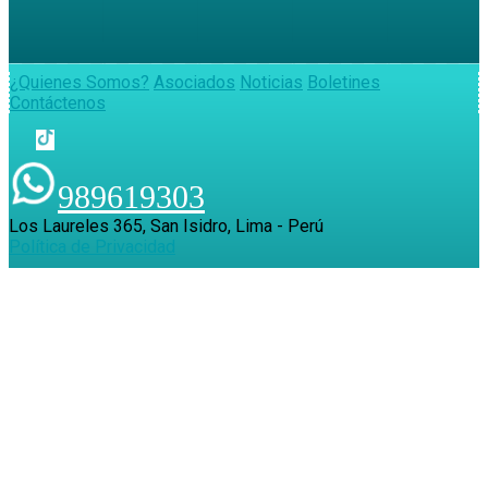
¿Quienes Somos?
Asociados
Noticias
Boletines
Contáctenos
989619303
Los Laureles 365, San Isidro, Lima - Perú
Política de Privacidad