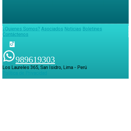
¿Quienes Somos?
Asociados
Noticias
Boletines
Contáctenos
989619303
Los Laureles 365, San Isidro, Lima - Perú
Política de Privacidad