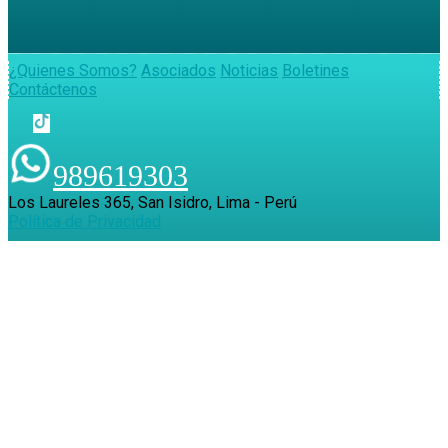
¿Quienes Somos?
Asociados
Noticias
Boletines
Contáctenos
989619303
Los Laureles 365, San Isidro, Lima - Perú
Política de Privacidad