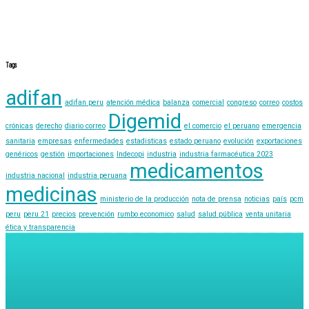
Tags
adifan
adifan peru
atención médica
balanza
comercial
congreso
correo
costos
Digemid
crónicas
derecho
diario correo
el comercio
el peruano
emergencia
sanitaria
empresas
enfermedades
estadisticas
estado peruano
evolución
exportaciones
genéricos
gestión
importaciones
Indecopi
industria
industria farmacéutica 2023
medicamentos
industria nacional
industria peruana
medicinas
ministerio de la producción
nota de prensa
noticias
país
pcm
peru
peru 21
precios
prevención
rumbo economico
salud
salud pública
venta unitaria
ética y transparencia