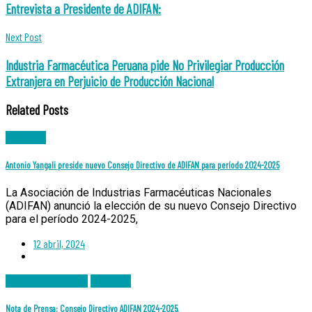
navigation
Entrevista a Presidente de ADIFAN:
Next Post
Industria Farmacéutica Peruana pide No Privilegiar Producción
Extranjera en Perjuicio de Producción Nacional
Related Posts
Noticias
Antonio Yangali preside nuevo Consejo Directivo de ADIFAN para período 2024-2025
La Asociación de Industrias Farmacéuticas Nacionales
(ADIFAN) anunció la elección de su nuevo Consejo Directivo
para el período 2024-2025,
12 abril, 2024
Notas de Prensa
Noticias
Nota de Prensa: Consejo Directivo ADIFAN 2024-2025.