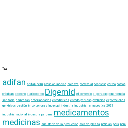
Tags
adifan
adifan peru
atención médica
balanza
comercial
congreso
correo
costos
Digemid
crónicas
derecho
diario correo
el comercio
el peruano
emergencia
sanitaria
empresas
enfermedades
estadisticas
estado peruano
evolución
exportaciones
genéricos
gestión
importaciones
Indecopi
industria
industria farmacéutica 2023
medicamentos
industria nacional
industria peruana
medicinas
ministerio de la producción
nota de prensa
noticias
país
pcm