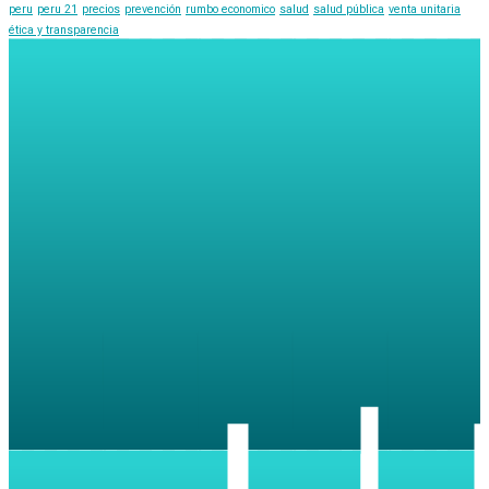
peru
peru 21
precios
prevención
rumbo economico
salud
salud pública
venta unitaria
ética y transparencia