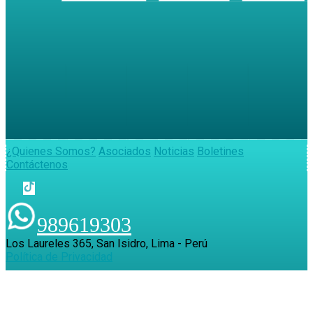
¿Quienes Somos?
Asociados
Noticias
Boletines
Contáctenos
989619303
Los Laureles 365, San Isidro, Lima - Perú
Política de Privacidad