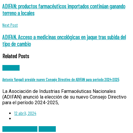
navigation
ADIFAN: productos farmacéuticos importados continúan ganando
terreno a locales
Next Post
ADIFAN. Acceso a medicinas oncológicas en jaque tras subida del
tipo de cambio
Related Posts
Noticias
Antonio Yangali preside nuevo Consejo Directivo de ADIFAN para período 2024-2025
La Asociación de Industrias Farmacéuticas Nacionales
(ADIFAN) anunció la elección de su nuevo Consejo Directivo
para el período 2024-2025,
12 abril, 2024
Notas de Prensa
Noticias