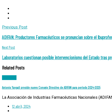
Post
Previous Post
navigation
ADIFAN: Productores Farmacéuticos se pronuncian sobre el Ibuprofe
Next Post
Laboratorios cuestionan posible intervencionismo del Estado tras p
Related Posts
Noticias
Antonio Yangali preside nuevo Consejo Directivo de ADIFAN para período 2024-2025
La Asociación de Industrias Farmacéuticas Nacionales (ADIFAN
12 abril, 2024