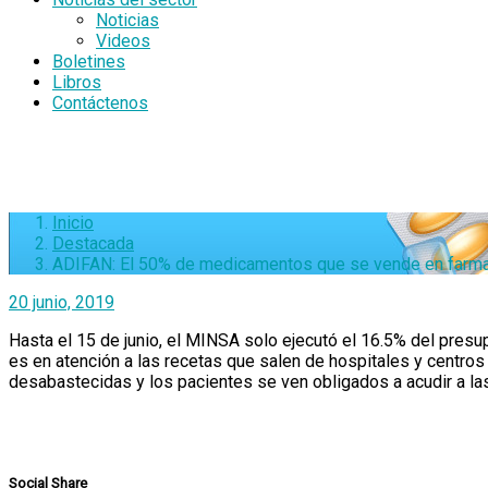
Noticias
Videos
Boletines
Libros
Contáctenos
Inicio
Destacada
ADIFAN: El 50% de medicamentos que se vende en farmaci
20 junio, 2019
Hasta el 15 de junio, el MINSA solo ejecutó el 16.5% del pre
es en atención a las recetas que salen de hospitales y centros
desabastecidas y los pacientes se ven obligados a acudir a las
Social Share