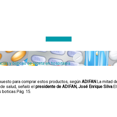
DONACIONES
as y boticas se receta en hospitales.
supuesto para comprar estos productos, según
ADIFAN
.La mitad 
 de salud, señaló el
presidente de ADIFAN, José Enrique Silva
.E
 boticas.Pág. 15.